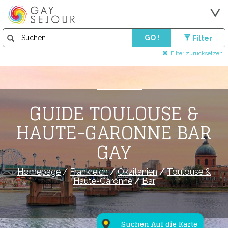
GO !
Filter
Filter zurücksetzen
GUIDE TOULOUSE &
HAUTE-GARONNE BAR
GAY
Homepage
/
Frankreich
/
Okzitanien
/
Toulouse &
Haute-Garonne
/
Bar
Suchen Auf die Karte