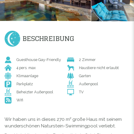
BESCHREIBUNG
Guesthouse Gay-Friendly
2 Zimmer
4 pers. max
Haustiere nicht erlaubt
Klimaanlage
Garten
Parkplatz
Außenpool
Beheizter Außenpool
TV
Wifi
Wir haben uns in dieses 270 m² große Haus mit seinem
wunderschönen Naturstein-Swimmingpool verliebt.