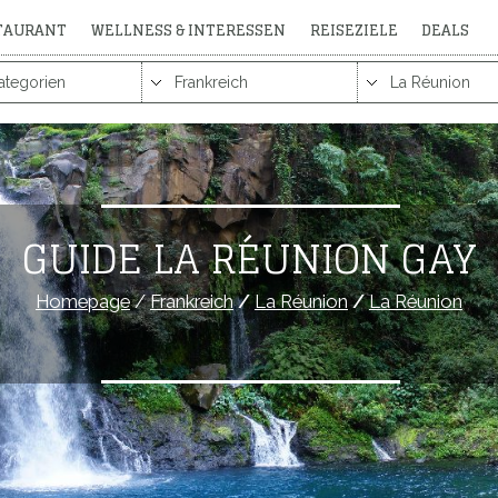
STAURANT
WELLNESS & INTERESSEN
REISEZIELE
DEALS
GUIDE LA RÉUNION GAY
Homepage
/
Frankreich
/
La Réunion
/
La Réunion