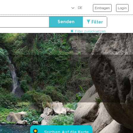
Eintragen
Login
Senden
Filter
Filter zurücksetzen
Suchen Auf die Karte