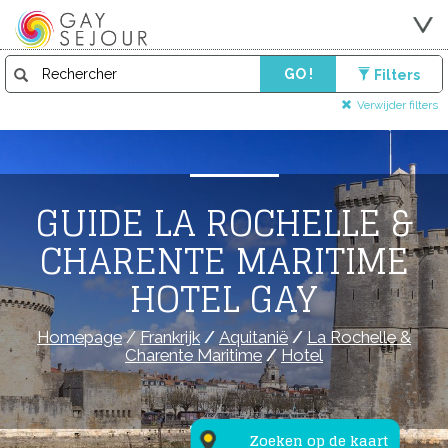
GO !
Filters
Verwijder filters
GUIDE LA ROCHELLE &
CHARENTE MARITIME
HOTEL GAY
Homepage
/
Frankrijk
/
Aquitanië
/
La Rochelle &
Charente Maritime
/
Hotel
Zoeken op de kaart