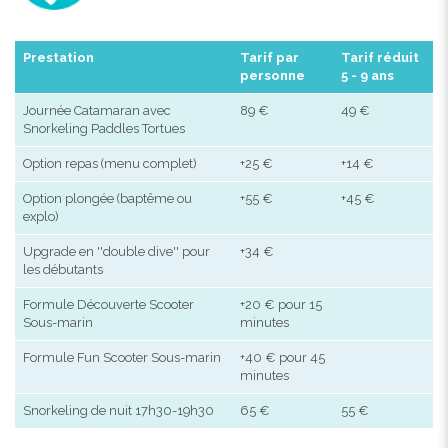
Prestation
Tarif par
Tarif réduit
personne
5 - 9 ans
Journée Catamaran avec
89 €
49 €
Snorkeling Paddles Tortues
Option repas (menu complet)
+25 €
+14 €
Option plongée (baptême ou
+55 €
+45 €
explo)
Upgrade en ''double dive'' pour
+34 €
les débutants
Formule Découverte Scooter
+20 € pour 15
Sous-marin
minutes
Formule Fun Scooter Sous-marin
+40 € pour 45
minutes
Snorkeling de nuit 17h30-19h30
65 €
55 €