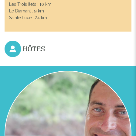
Les Trois Ilets : 10 km
Le Diamant : 9 km
Previous
Next
Sainte Luce : 24 km
JOURNÉE DE LA MER EN PETIT COMITÉ
HÔTES