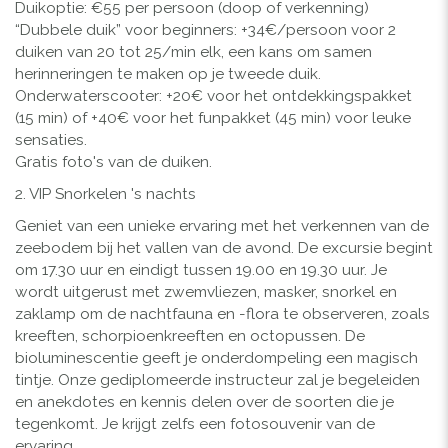
Duikoptie: €55 per persoon (doop of verkenning)
“Dubbele duik” voor beginners: +34€/persoon voor 2
duiken van 20 tot 25/min elk, een kans om samen
herinneringen te maken op je tweede duik.
Onderwaterscooter: +20€ voor het ontdekkingspakket
(15 min) of +40€ voor het funpakket (45 min) voor leuke
sensaties.
Gratis foto's van de duiken.
2. VIP Snorkelen 's nachts
Geniet van een unieke ervaring met het verkennen van de
zeebodem bij het vallen van de avond. De excursie begint
om 17.30 uur en eindigt tussen 19.00 en 19.30 uur. Je
wordt uitgerust met zwemvliezen, masker, snorkel en
zaklamp om de nachtfauna en -flora te observeren, zoals
kreeften, schorpioenkreeften en octopussen. De
bioluminescentie geeft je onderdompeling een magisch
tintje. Onze gediplomeerde instructeur zal je begeleiden
en anekdotes en kennis delen over de soorten die je
tegenkomt. Je krijgt zelfs een fotosouvenir van de
ervaring.