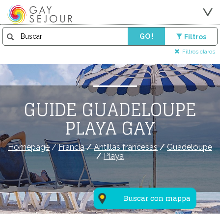
GO !
Filtros
Filtros claros
GUIDE GUADELOUPE
PLAYA GAY
Homepage
/
Francia
/
Antillas francesas
/
Guadeloupe
/
Playa
Buscar con mappa