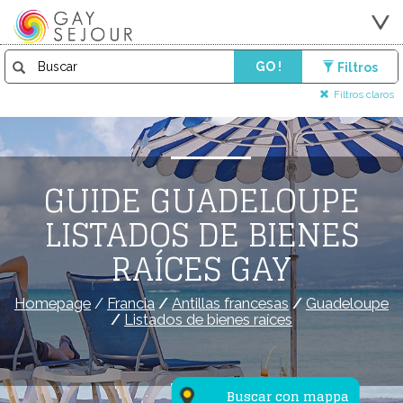
GO !
Filtros
Filtros claros
GUIDE GUADELOUPE
LISTADOS DE BIENES
RAÍCES GAY
Homepage
/
Francia
/
Antillas francesas
/
Guadeloupe
/
Listados de bienes raíces
Buscar con mappa