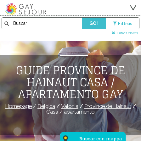
GO !
Filtros
Filtros claros
GUIDE PROVINCE DE
HAINAUT CASA /
APARTAMENTO GAY
Homepage
/
Belgica
/
Valonia
/
Province de Hainaut
/
Casa / apartamento
Buscar con mappa