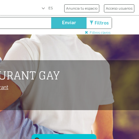
Anuncia tu espacio
Acceso usuarios
Enviar
Filtros
Filtros claros
AURANT GAY
rant