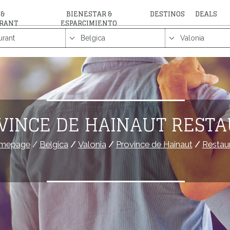
 &
BIENESTAR &
DESTINOS
DEALS
RANT
ESPARCIMIENTO
VINCE DE HAINAUT REST
mepage
/
Belgica
/
Valonia
/
Province de Hainaut
/
Restau