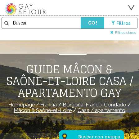
GO !
Filtros
Filtros claros
GUIDE MÂCON &
SAÔNE-ET-LOIRE CASA /
APARTAMENTO GAY
Homepage
/
Francia
/
Borgoña-Franco-Condado
/
Mâcon & Saône-et-Loire
/
Casa / apartamento
Buscar con mappa