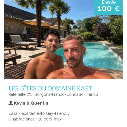
Desde
100
€
LES GÎTES DU DOMAINE KAET
Ratenelle (71), Borgoña-Franco-Condado, Francia
Kévin & Quentin
Casa / apartamento Gay-Friendly
5 habitaciones • 10 pers. max.