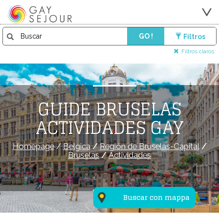
GO !
Filtros
Filtros claros
GUIDE BRUSELAS
ACTIVIDADES GAY
Homepage
/
Belgica
/
Región de Bruselas-Capital
/
Bruselas
/
Actividades
Buscar con mappa