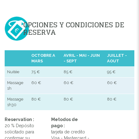
OPCIONES Y CONDICIONES DE
RESERVA
OCTOBRE A
AVRIL - MAI - JUIN
JUILLET -
MARS
- SEPT
AOUT
Nuitée
75 €
85 €
95 €
Massage
60 €
60 €
60 €
1h
Massage
80 €
80 €
80 €
1h30
Reservation :
Metodos de
20 % Depósito
pago :
solicitado para
tarjeta de credito
confirmar su
Visa - Mastercard -