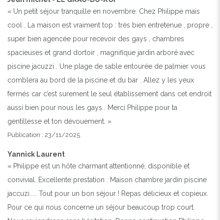
« Un petit séjour tranquille en novembre. Chez Philippe mais
cool . La maison est vraiment top : très bien entretenue , propre ,
Previous
Next
super bien agencée pour recevoir des gays , chambres
spacieuses et grand dortoir , magnifique jardin arboré avec
PISCINE 10X5 CHAUFFÉE ET AU SEL
piscine jacuzzi . Une plage de sable entourée de palmier vous
comblera au bord de la piscine et du bar . Allez y les yeux
fermés car c’est surement le seul établissement dans cet endroit
aussi bien pour nous les gays . Merci Philippe pour ta
gentillesse et ton dévouement. »
Publication : 23/11/2025
Yannick Laurent
« Philippe est un hôte charmant attentionné, disponible et
convivial. Excellente prestation : Maison chambre jardin piscine
jaccuzi..... Tout pour un bon séjour ! Repas délicieux et copieux.
Pour ce qui nous concerne un séjour beaucoup trop court.