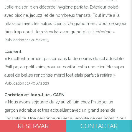
Jolie maison bien décorée, hygiène parfaite. Extérieur boisé
avec piscine, jacuzzi et de nombreux transats. Tout invite à la
relaxation avec les autres clients. Un grand merci pour ce séjour
bien trop court. Je reviendrai avec grand plaisir. Frédéric »
Publication : 14/08/2023
Laurent
« Excellent moment passer dans la demeures de cet adorable
Phillipe, au petit soins pour un confort extra une clientèle super
aussi de belles rencontre merci tout étais parfait à refaire »
Publication : 13/08/2023
Christian et Jean-Luc - CAEN
« Nous avons séjourné du 27 au 28 juin chez Philippe, un
garçon adorable et très accueillant avec un grand sens de
l'hospitalité. Une personne qui est à l'écoute de ses hôtes. Nous
RESERVAR
CONTACTAR
avons beaucoup apprécié notre court séjour et particulièrement