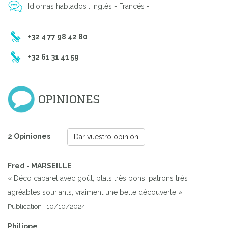
Idiomas hablados : Inglés - Francés -
+32 4 77 98 42 80
+32 61 31 41 59
OPINIONES
2 Opiniones
Dar vuestro opinión
Fred - MARSEILLE
Previous
Next
« Déco cabaret avec goût, plats très bons, patrons très
agréables souriants, vraiment une belle découverte »
Publication : 10/10/2024
Philippe