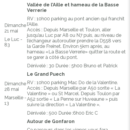
Vallée de l’Aille et hameau de la Basse
Verrerie
RV : 10h00 parking au pont ancien qui franchit
l’Aille.
Dimanche
Accès : Depuis Marseille et Toulon, aller
21 mai
jusqu’au Luc par A8 ou N7 puis, au niveau de
Le Luc -
l’échangeur autoroutier prendre la D558 vers
83
la Garde Freinet. Environ 5km après, au
hameau «La Basse Verrerie» quitter la route et
se garer à côté du pont.
Dénivelé : 30 Durée : 5h00 Bruno et Patrick
Le Grand Puech
RV : 10h00 parking Mac Do de la Valentine.
Dimanche
Accès : Depuis Marseille par A50 sorite « La
28 mai
Valentine » ou St Marcel. Depuis Toulon par
Marseille -
A52 sortie « La Penne sur Huveaune » puis
13
suivre la direction « La Valentine ».
Dénivelé : 500 Durée :6h00 Eric C
Autour de Gonfaron
Ce parcours dans les vignes vous fera