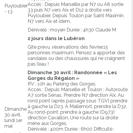
Accès : Depuis Marseille par N7 ou A8 sortie
Puyloubier
33 puis N7 vers Aix et D12 à droite vers
- 13
Puyloubier. Depuis Toulon par Saint Maximin,
N7 vers Aix et idem.
Dénivelé : moyen Durée : 4h30 Claude M
2 jours dans le Lubéron
Gîte prévu ,réservations dès février.15
personnes maximum. Pensez à apporter des
sandales ou des chaussures qui ne craignent
pas l’eau !
Dimanche 30 avril : Randonnée « Les
Gorges du Régalon »
RV : 10h au Parking des Gorges.
Accès : Depuis Marseille et Toulon : Autoroute
A7 sortie Sénas. Prendre N7 direction Aix. Au
rond point (après passage sous TGV) prendre
à gauche la D23. A Mallemort, prendre la D32.
Dimanche
Au rond-point, prendre à gauche (D973)
30 avril,
direction Cavaillon. Une route sur la droite
lundi 1er
mène aux Gorges.
mai
Dénivelé : 400m Durée : 6h00 Difficulté :