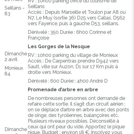
RV : 10h00 parking office du tourisme de
Seillans
Seillans -
Accès : Depuis Marseille et Toulon par A8 ou
83
N7. Le Muy (sortie 36) D25 vers Callas, D562
vers Fayence, puis à gauche D53, seillans.
Dénivelé : 350 Durée : 6h00 Corinne et
Françoise
Les Gorges de la Nesque
Dimanche
RV : 10h00 parking du village de Monieux
2 avril
Accès : De Carpentras prendre D942 vers
Sault, ville sur Auzon, D1 sur 17 Km puis à
Monieux
droite vers Monieux.
84
Dénivelé : 600 Durée : 4h00 André D
Promenade d’arbre en arbre
De nombreuses personnes ont demandé de
refaire cette sortie. Il s’agit d’un circuit aérien ;
on se déplace d’arbre en arbre avec des ponts
de singe, des tyroliennes, balançoires etc.
Plusieurs niveaux possibles. Déconseillé à
ceux qui ont peur du vide. Apportez le pique
Dimanche
nique. Budget : environ 18 €. Inscrivez vous