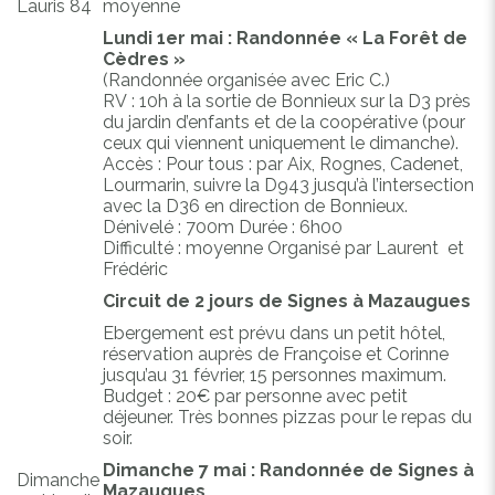
Lauris 84
moyenne
Lundi 1er mai : Randonnée « La Forêt de
Cèdres »
(Randonnée organisée avec Eric C.)
RV : 10h à la sortie de Bonnieux sur la D3 près
du jardin d’enfants et de la coopérative (pour
ceux qui viennent uniquement le dimanche).
Accès : Pour tous : par Aix, Rognes, Cadenet,
Lourmarin, suivre la D943 jusqu’à l’intersection
avec la D36 en direction de Bonnieux.
Dénivelé : 700m Durée : 6h00
Difficulté : moyenne Organisé par Laurent et
Frédéric
Circuit de 2 jours de Signes à Mazaugues
Ebergement est prévu dans un petit hôtel,
réservation auprès de Françoise et Corinne
jusqu’au 31 février, 15 personnes maximum.
Budget : 20€ par personne avec petit
déjeuner. Très bonnes pizzas pour le repas du
Previous
Next
soir.
Dimanche 7 mai : Randonnée de Signes à
Dimanche
Mazaugues