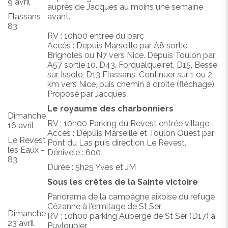
9 avril
auprès de Jacques au moins une semaine
Flassans
avant.
83
RV : 10h00 entrée du parc
Accès : Depuis Marseille par A8 sortie
Brignoles ou N7 vers Nice. Depuis Toulon par
A57 sortie 10, D43, Forqualqueiret, D15, Besse
sur Issole, D13 Flassans. Continuer sur 1 ou 2
km vers Nice, puis chemin à droite (fléchage).
Proposé par Jacques
Le royaume des charbonniers
Dimanche
RV : 10h00 Parking du Revest entrée village .
16 avril
Accès : Depuis Marseille et Toulon Ouest par
Le Revest
Pont du Las puis direction Le Revest.
les Eaux -
Dénivelé : 600
83
Durée : 5h25 Yves et JM
Sous les crêtes de la Sainte victoire
Panorama de la campagne aixoise du refuge
Cézanne à l’ermitage de St Ser.
Dimanche
RV : 10h00 parking Auberge de St Ser (D17) a
23 avril
Puyloubier.