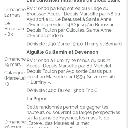
Les curiosités naturelles de Sioux Blanc
RV : 10h00 parking entrée du village du
Dimanche
Broussan Accès : Depuis Marseille par N8 ou
12 mars
A50 sortie 11, Le Beausset,à Sainte Anne
Le
d’Evenos prendre D462 jusqu’au Broussan .
Broussan
Depuis Toulon par Ollioules, Sainte Anne
- 83
d’Evenos et idem.
Dénivelé : 330 Durée : 5h10 Thierry et Bernard
Aiguille Guillemin et Devenson
Dimanche
RV : 10h00 à Luminy, terminus du bus 21
19 mars
Accès : Depuis Marseille par Bd Michelet.
Depuis Toulon par A50 sortie Cassis puis
Calanques
direction Marseille par D559. Suivre ensuite
(Marseille)
« Luminy ».
13
Dénivelé : 400 Durée : 5h00 Eric C
La Pigne
Cette randonnée permet de gagner les
hauteurs où s’ouvrent de larges perspectives
sur la plaine de Fayence, les massifs de
Dimanche
l’Esterel, des Maures et la mer.
26 mars