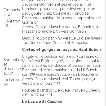
découvrir Gonfaron et ses environs. Il se
terminera, pour ceux qui le désirent, par un
Dimanche
petit goûter chez Corinne et Françoise.
4 juin
RV : 10h00 parking de la cave coopérative de
Gonfaron
Gonfaron.
- 83
Accès : Depuis Marseille par N7, Brignoles, à
Flassans prendre D39 vers Gonfaron.
Depuis Toulon par N97 vers Le Luc. Dénivelé :
100 Durée : 6h00 Corinne et Françoise
Crêtes et gorges en pays du Haut Buëch
Un gîte en ½ pension est prévu. (La Faurie ou
Samedi 10
Vaunières) Budget : 30€. Inscriptions avant le
et
1er mai auprès de Claude. 10 personnes maxi.
dimanche
RV : samedi 11h00 parking aire du Ht Buëch
11 juin
sur N75 (juste après St Julien en Beauchêne).
Accès : Depuis Marseille et Toulon par A51
La Faurie -
vers Sisteron puis N75.
05
Pour les 2 randos : Dénivelé : moyen Durée: 5
à 6h00 Claude M
Le Lac de St Cassien