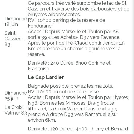
Ce parcours très varié surplombe le lac de St
Cassien et traverse des bois d’arbousiers et de
bruyères arborescentes.
Dimanche
RV : 10h00 parking de la réserve de
18 juin
Fondurane.
Accès : Depuis Marseille et Toulon par A8
Saint
sortie 39 «Les Adrets», D37 vers Fayence.
Cassien -
Après le pont de Pré-Claou continuer dur 1,5
83
Km et prendre un chemin à gauche vers la
réserve.
Dénivelé : 240 Durée :6h00 Corinne et
Françoise
Le Cap Lardier
Baignade possible, prenez les maillots.
RV : 10h00 au col de Collebasse.
Dimanche
Accès : Depuis Marseille et Toulon par Hyères,
25 juin
N98, Bormes les Mimosas, D559 (route
La Croix
littorale), La Croix Valmer. Dans le village,
Valmer 83
prendre à droite D93 vers Ramatuelle sur
environ 6km.
Dénivelé : 120 Durée : 4h00 Thierry et Bernard