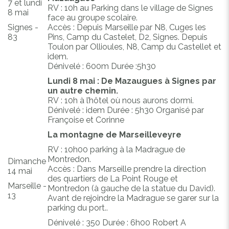
7 et lundi
RV : 10h au Parking dans le village de Signes
8 mai
face au groupe scolaire.
Signes -
Accès : Depuis Marseille par N8, Cuges les
83
Pins, Camp du Castelet, D2, Signes. Depuis
Toulon par Ollioules, N8, Camp du Castellet et
idem.
Dénivelé : 600m Durée :5h30
Lundi 8 mai : De Mazaugues à Signes par
un autre chemin.
RV : 10h à l’hôtel où nous aurons dormi.
Dénivelé : idem Durée : 5h30 Organisé par
Françoise et Corinne
La montagne de Marseilleveyre
RV : 10h00 parking à la Madrague de
Montredon.
Dimanche
Accès : Dans Marseille prendre la direction
14 mai
des quartiers de La Point Rouge et
Marseille -
Montredon (à gauche de la statue du David).
13
Avant de rejoindre la Madrague se garer sur la
parking du port..
Dénivelé : 350 Durée : 6h00 Robert A