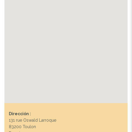
Dirección :
131 rue Oswald Larroque
83200 Toulon