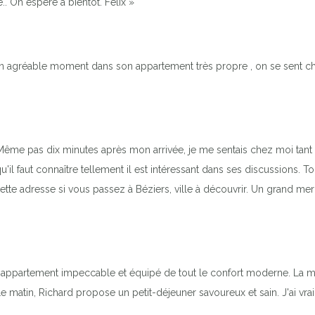
. On espère à bientôt. Félix »
 un agréable moment dans son appartement très propre , on se sent ch
me pas dix minutes après mon arrivée, je me sentais chez moi tant l'a
'il faut connaître tellement il est intéressant dans ses discussions. To
tte adresse si vous passez à Béziers, ville à découvrir. Un grand mer
un appartement impeccable et équipé de tout le confort moderne. La m
Le matin, Richard propose un petit-déjeuner savoureux et sain. J'ai 