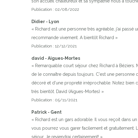
son accueil chaleureux et sa sympathie nous a touché.
Publication : 02/08/2022
Didier - Lyon
« Richard est une personne très agréable, j'ai passé
recommande vivement. A bientôt Richard »
Publication : 12/12/2021
david - Aigues-Mortes
« Remarquable court séjour chez Richard à Béziers. Mê
de le connaître depuis toujours. C'est une personne qu
décoré et d'une propreté irréprochable. Notez bien ce
très bientôt. David (Aigues-Mortes) »
Publication : 05/11/2021
Patrick - Gent
« Richard est un gars adorable. Il vous reçoit dans 
vous pourrez vous garer facilement et gratuitement. 
séjour. Je reviendrai certainement! »