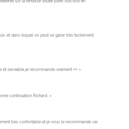
ente sur la terrasse située plein sud tout en
sûr, et dans lequel on peut se garer très facilement.
re et serviable je recommande vraiment +++ »
onne continuation Richard. »
tement tres confortable et je vous le recommande car