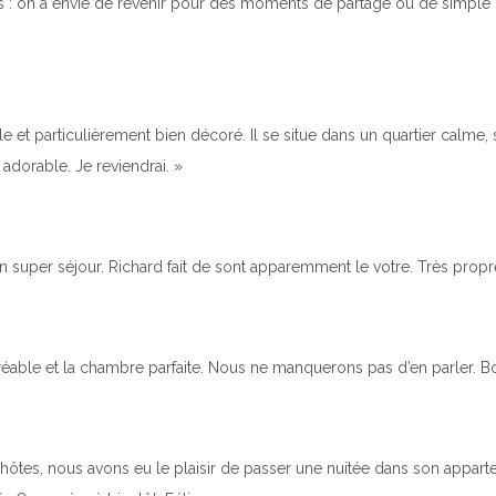
: on a envie de revenir pour des moments de partage ou de simple dét
e et particulièrement bien décoré. Il se situe dans un quartier calme, 
adorable. Je reviendrai. »
n super séjour. Richard fait de sont apparemment le votre. Très prop
gréable et la chambre parfaite. Nous ne manquerons pas d’en parler. B
 hôtes, nous avons eu le plaisir de passer une nuitée dans son appar