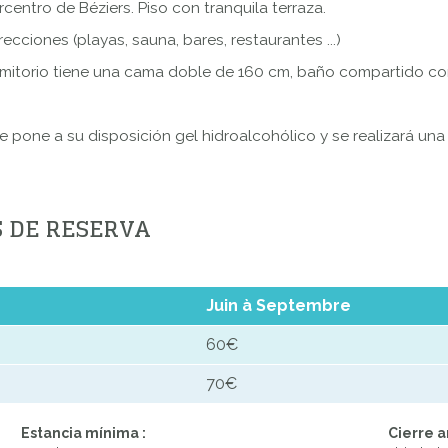
centro de Béziers. Piso con tranquila terraza.
cciones (playas, sauna, bares, restaurantes ...)
rmitorio tiene una cama doble de 160 cm, baño compartido con
e pone a su disposición gel hidroalcohólico y se realizará un
S DE RESERVA
Juin à Septembre
60€
70€
Estancia mínima :
Cierre a