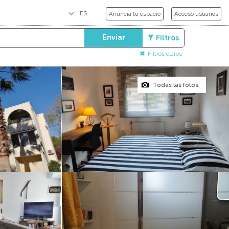
Anuncia tu espacio
Acceso usuarios
Enviar
Filtros
Filtros claros
Todas las fotos