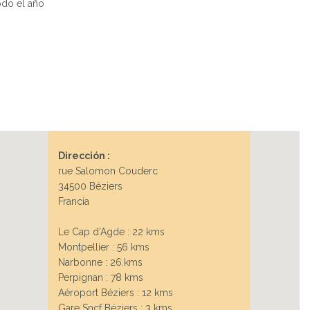
odo el año
Dirección :
rue Salomon Couderc
34500 Béziers
Francia
Le Cap d'Agde : 22 kms
Montpellier : 56 kms
Narbonne : 26.kms
Perpignan : 78 kms
Aéroport Béziers : 12 kms
Gare Sncf Béziers : 3 kms