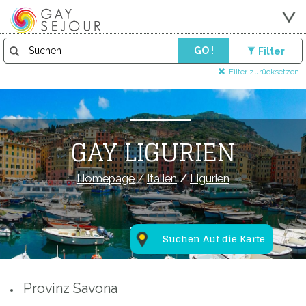
GO !
Filter
Filter zurücksetzen
GAY LIGURIEN
Homepage
/
Italien
/
Ligurien
Suchen Auf die Karte
Provinz Savona