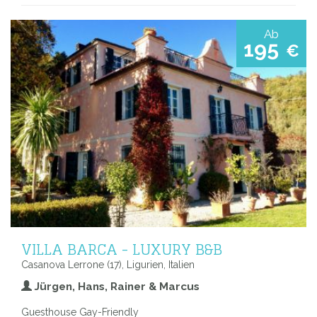
Ab
195
€
VILLA BARCA - LUXURY B&B
Casanova Lerrone (17), Ligurien, Italien
Jürgen, Hans, Rainer & Marcus
Guesthouse Gay-Friendly