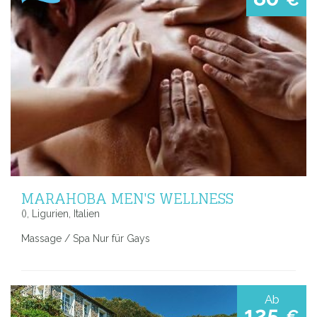
€
MARAHOBA MEN'S WELLNESS
(), Ligurien, Italien
Massage / Spa Nur für Gays
Ab
125
€