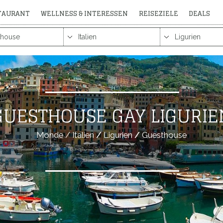
STAURANT
WELLNESS & INTERESSEN
REISEZIELE
DEALS
GUESTHOUSE GAY LIGURIE
Monde
/
Italien
/
Ligurien
/
Guesthouse