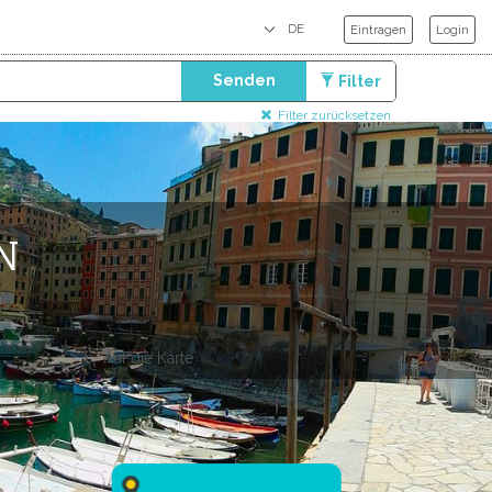
Eintragen
Login
Senden
Filter
Filter zurücksetzen
N
Auf die Karte