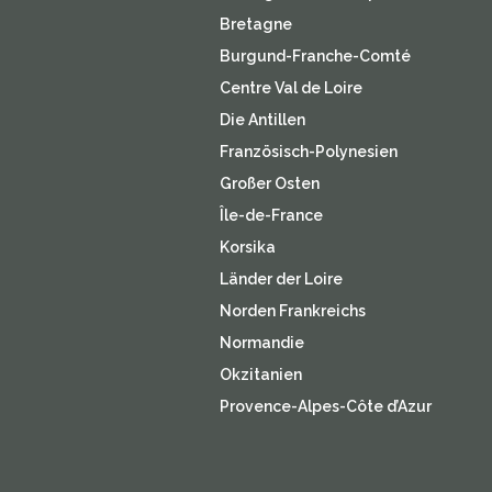
Bretagne
Burgund-Franche-Comté
Centre Val de Loire
Die Antillen
Französisch-Polynesien
Großer Osten
Île-de-France
Korsika
Länder der Loire
Norden Frankreichs
Normandie
Okzitanien
Provence-Alpes-Côte d’Azur