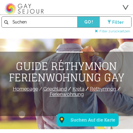
GO !
Filter
Filter zurücksetzen
GUIDE RÉTHYMNON
FERIENWOHNUNG GAY
Homepage
/
Griechland
/
Kreta
/
Réthymnon
/
Ferienwohnung
Suchen Auf die Karte