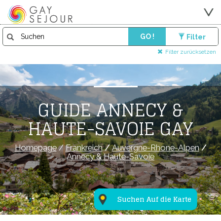
GO !
Filter
Filter zurücksetzen
GUIDE ANNECY &
HAUTE-SAVOIE GAY
Homepage
/
Frankreich
/
Auvergne-Rhone-Alpen
/
Annecy & Haute-Savoie
Suchen Auf die Karte