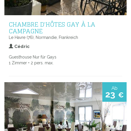
CHAMBRE D'HÔTES GAY À LA
CAMPAGNE
Le Havre (76), Normandie, Frankreich
Cédric
Guesthouse Nur für Gays
1 Zimmer • 2 pers. max.
Ab
23
€