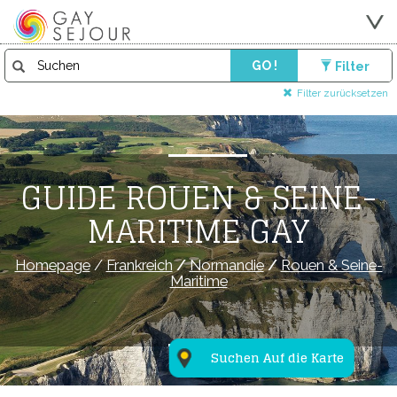
GO !
Filter
Filter zurücksetzen
GUIDE ROUEN & SEINE-
MARITIME GAY
Homepage
/
Frankreich
/
Normandie
/
Rouen & Seine-
Maritime
Suchen Auf die Karte