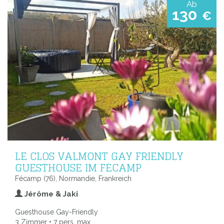
Ab
130
€
LE CLOS VALMONT GAY FRIENDLY
GUESTHOUSE IM FECAMP
Fécamp (76), Normandie, Frankreich
Jérôme & Jaki
Guesthouse Gay-Friendly
3 Zimmer • 7 pers. max.