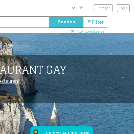
Eintragen
Login
Senden
Filter
Filter zurücksetzen
TAURANT GAY
estaurant
Suchen Auf die Karte