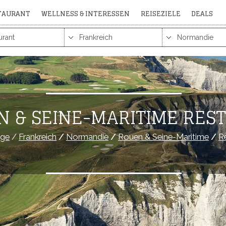
STAURANT
WELLNESS & INTERESSEN
REISEZIELE
DEALS
N & SEINE-MARITIME RES
ge
/
Frankreich
/
Normandie
/
Rouen & Seine-Maritime
/
R