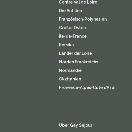
Centre Val de Loire
Die Antillen
Französisch-Polynesien
Großer Osten
Île-de-France
Korsika
Länder der Loire
Norden Frankreichs
Normandie
Okzitanien
Provence-Alpes-Côte d’Azur
Über Gay Sejour