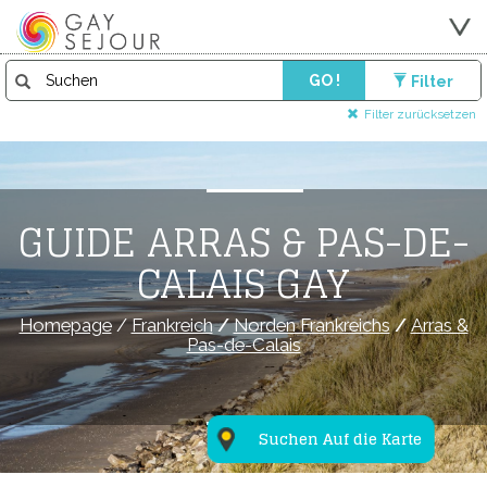
GO !
Filter
Filter zurücksetzen
GUIDE ARRAS & PAS-DE-
CALAIS GAY
Homepage
/
Frankreich
/
Norden Frankreichs
/
Arras &
Pas-de-Calais
Suchen Auf die Karte