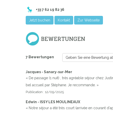
+33 7 62 19 82 36
Jetzt buchen
Kontakt
Zur Webseite
BEWERTUNGEN
7 Bewertungen
Geben Sie eine Bewertung a
Jacques - Sanary-sur-Mer
« De passage (1 nuit) , très agréable séjour chez Jus
bel accueil par Stéphane. Je recommande. »
Publication : 12/09/2025
Edwin - ISSY LES MOULINEAUX
« Notre séjour a été très court (arrivée en courant d'apr