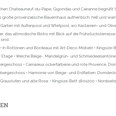
chen Chateauneuf-du-Pape, Gigondas und Cairanne begrüßt S
ses große provenzalische Bauernhaus authentisch, hell und war
 Garten mit Außenpool und Whirlpool, wo Kastanien- und Oli
 das altmodische Bistro mit Blick auf die Frühstücksterrasse
sind.
• In Rottönen und Bordeaux mit Art-Deco-Möbeln • Kingsize-
 Etage • Weiche Beige-, Mandelgrün- und Schmiedeeisentöne
bergeschoss • Camaïeux ockerfarbene und rote Provence, Do
Obergeschoss • Harmonie von Beige- und Erdfarben, Domdeck
Graustufen und alte Rose. • Kingsize-Bett 180x200 • Nordsei
GEN