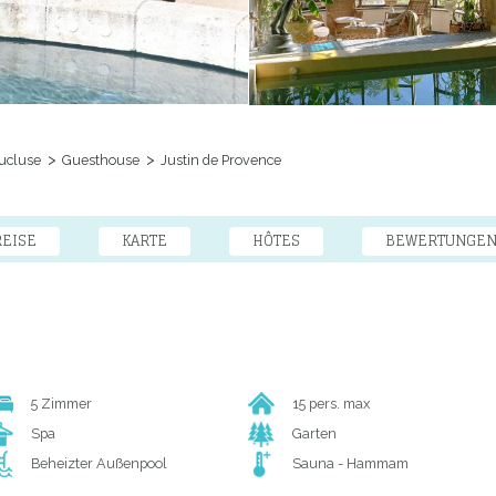
ucluse
Guesthouse
Justin de Provence
REISE
KARTE
HÔTES
BEWERTUNGE
5 Zimmer
15 pers. max
Spa
Garten
Beheizter Außenpool
Sauna - Hammam