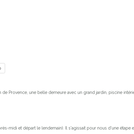
b
tin de Provence, une belle demeure avec un grand jardin, piscine intér
ès-midi et départ le lendemain). Il s'agissait pour nous d'une étape et c