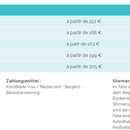
à partir de 152 €
à partir de 168 €
à parir de 163 €
à partir de 199 €
à partir de 205 €
Zahlungsmittel :
Stornier
Kreditkarte Visa / Mastercard - Bargeld -
Im Falle 
Banküberweisung -
dem Begin
Rückersta
Stornier
wird die
Falle ei
Aufenthal
Restbetr