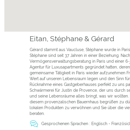
Eitan, Stéphane & Gérard
Gérard stammt aus Vaucluse, Stéphane wurde in Paris 
Stéphane sind seit 37 Jahren in einer Beziehung. Nach 
Vermögensverwaltungsberatung in Paris und einer 6-jä
Agentur für Luxusapartments gegründet hatten, deren 
gemeinsame Tätigkeit in Paris wieder aufzunehmen Fra
Wert auf unseren Lebensraum legen und den Sinn für 
Rücknahme eines Gastgeberhauses perfekt zu uns pass
Schwärmerei für Justin de Provence, der uns durch se
und seine Lebensräume alles bringt, was wir wollten. S
diesem provenzalischen Bauernhaus begrüßen zu dürf
lokalen Produkten zu verwöhnen und Sie über die vie
beraten.
Gesprochenen Sprachen : Englisch - Französic