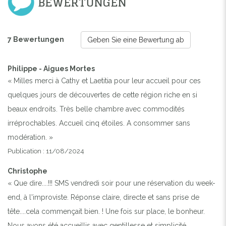
BEWERTUNGEN
7 Bewertungen
Geben Sie eine Bewertung ab
Philippe - Aigues Mortes
« Milles merci à Cathy et Laetitia pour leur accueil pour ces
quelques jours de découvertes de cette région riche en si
beaux endroits. Très belle chambre avec commodités
irréprochables. Accueil cinq étoiles. A consommer sans
modération. »
Previous
Next
Publication : 11/08/2024
Christophe
INSTANTS GARDOIS CÔTÉ PISCINE
« Que dire....!!! SMS vendredi soir pour une réservation du week-
end, à l'improviste. Réponse claire, directe et sans prise de
tête....cela commençait bien. ! Une fois sur place, le bonheur.
Nous avons été accueillis avec gentillesse et simplicité.