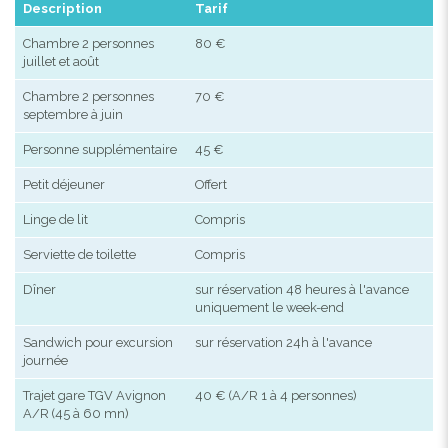
Description
Tarif
Chambre 2 personnes
80 €
juillet et août
Chambre 2 personnes
70 €
septembre à juin
Personne supplémentaire
45 €
Petit déjeuner
Offert
Linge de lit
Compris
Serviette de toilette
Compris
Dîner
sur réservation 48 heures à l'avance
uniquement le week-end
Sandwich pour excursion
sur réservation 24h à l'avance
journée
Trajet gare TGV Avignon
40 € (A/R 1 à 4 personnes)
A/R (45 à 60 mn)