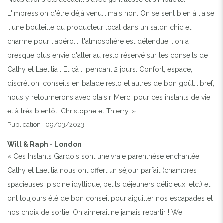
L'impression d'être déjà venu....mais non. On se sent bien à l'aise
...une bouteille du producteur local dans un salon chic et
charme pour l'apéro.... l'atmosphère est détendue ...on a
presque plus envie d'aller au resto réservé sur les conseils de
Cathy et Laetitia . Et çà .. pendant 2 jours. Confort, espace,
discrétion, conseils en balade resto et autres de bon goût....bref,
nous y retournerons avec plaisir, Merci pour ces instants de vie
et à très bientôt. Christophe et Thierry. »
Publication : 09/03/2023
Will & Raph - London
« Ces Instants Gardois sont une vraie parenthèse enchantée !
Cathy et Laetitia nous ont offert un séjour parfait (chambres
spacieuses, piscine idyllique, petits déjeuners délicieux, etc.) et
ont toujours été de bon conseil pour aiguiller nos escapades et
nos choix de sortie. On aimerait ne jamais repartir ! We