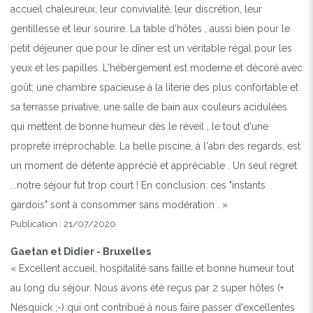
accueil chaleureux, leur convivialité, leur discrétion, leur
gentillesse et leur sourire. La table d'hôtes , aussi bien pour le
petit déjeuner que pour le dîner est un véritable régal pour les
yeux et les papilles. L'hébergement est moderne et décoré avec
goût; une chambre spacieuse à la literie des plus confortable et
sa terrasse privative, une salle de bain aux couleurs acidulées
qui mettent de bonne humeur dès le réveil , le tout d'une
propreté irréprochable. La belle piscine, à l'abri des regards, est
un moment de détente apprécié et appréciable . Un seul regret
...notre séjour fut trop court ! En conclusion: ces "instants
gardois" sont à consommer sans modération . »
Publication : 21/07/2020
Gaetan et Didier - Bruxelles
« Excellent accueil, hospitalité sans faille et bonne humeur tout
au long du séjour. Nous avons été reçus par 2 super hôtes (+
Nesquick ;-) qui ont contribué à nous faire passer d'excellentes