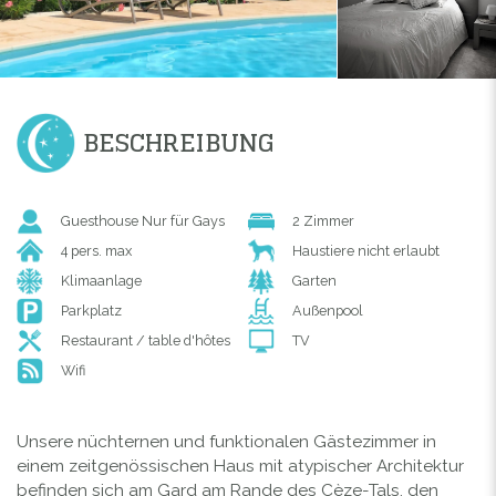
BESCHREIBUNG
Guesthouse Nur für Gays
2 Zimmer
4 pers. max
Haustiere nicht erlaubt
Klimaanlage
Garten
Parkplatz
Außenpool
Restaurant / table d'hôtes
TV
Wifi
Unsere nüchternen und funktionalen Gästezimmer in
einem zeitgenössischen Haus mit atypischer Architektur
befinden sich am Gard am Rande des Cèze-Tals, den