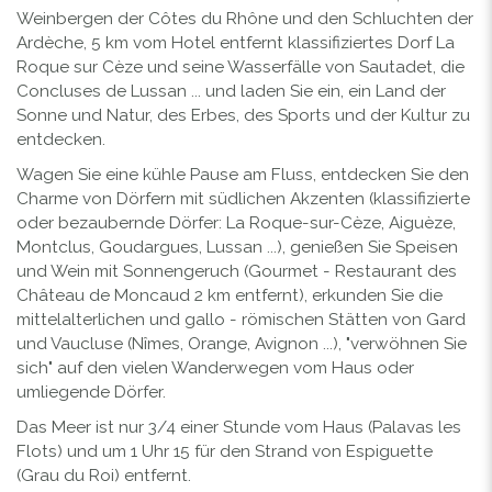
Weinbergen der Côtes du Rhône und den Schluchten der
Ardèche, 5 km vom Hotel entfernt klassifiziertes Dorf La
Roque sur Cèze und seine Wasserfälle von Sautadet, die
Concluses de Lussan ... und laden Sie ein, ein Land der
Sonne und Natur, des Erbes, des Sports und der Kultur zu
entdecken.
Wagen Sie eine kühle Pause am Fluss, entdecken Sie den
Charme von Dörfern mit südlichen Akzenten (klassifizierte
oder bezaubernde Dörfer: La Roque-sur-Cèze, Aiguèze,
Montclus, Goudargues, Lussan ...), genießen Sie Speisen
und Wein mit Sonnengeruch (Gourmet - Restaurant des
Château de Moncaud 2 km entfernt), erkunden Sie die
mittelalterlichen und gallo - römischen Stätten von Gard
und Vaucluse (Nîmes, Orange, Avignon ...), "verwöhnen Sie
sich" auf den vielen Wanderwegen vom Haus oder
umliegende Dörfer.
Das Meer ist nur 3/4 einer Stunde vom Haus (Palavas les
Flots) und um 1 Uhr 15 für den Strand von Espiguette
(Grau du Roi) entfernt.