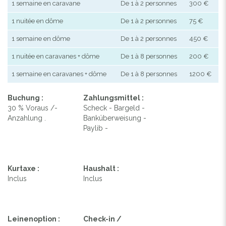
1 semaine en caravane
De 1 à 2 personnes
300 €
1 nuitée en dôme
De 1 à 2 personnes
75 €
1 semaine en dôme
De 1 à 2 personnes
450 €
1 nuitée en caravanes + dôme
De 1 à 8 personnes
200 €
1 semaine en caravanes + dôme
De 1 à 8 personnes
1200 €
Buchung :
Zahlungsmittel :
30 % Voraus /-
Scheck - Bargeld -
Anzahlung .
Banküberweisung -
Paylib -
Kurtaxe :
Haushalt :
Inclus
Inclus
Leinenoption :
Check-in /