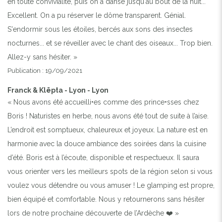
en toute convivialité, puis on a dansé jusqu'au bout de la nuit...
Excellent. On a pu réserver le dôme transparent. Génial.
S'endormir sous les étoiles, bercés aux sons des insectes
nocturnes... et se réveiller avec le chant des oiseaux... Trop bien.
Allez-y sans hésiter. »
Publication : 19/09/2021
Franck & Klëpta - Lyon - Lyon
« Nous avons été accueilli•es comme des prince•sses chez
Boris ! Naturistes en herbe, nous avons été tout de suite à l’aise.
L’endroit est somptueux, chaleureux et joyeux. La nature est en
harmonie avec la douce ambiance des soirées dans la cuisine
d’été. Boris est à l’écoute, disponible et respectueux. Il saura
vous orienter vers les meilleurs spots de la région selon si vous
voulez vous détendre ou vous amuser ! Le glamping est propre,
bien équipé et comfortable. Nous y retournerons sans hésiter
lors de notre prochaine découverte de l’Ardèche ❤️ »