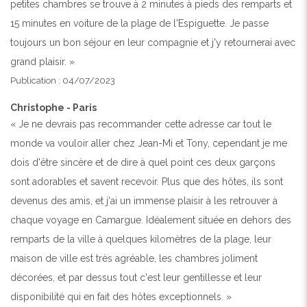
petites chambres se trouve à 2 minutes à pieds des remparts et
15 minutes en voiture de la plage de l'Espiguette. Je passe
Previous
Next
toujours un bon séjour en leur compagnie et j'y retournerai avec
grand plaisir. »
Publication : 04/07/2023
APPART GYMNOS AIGUES MORTES CENTRE
Christophe - Paris
« Je ne devrais pas recommander cette adresse car tout le
monde va vouloir aller chez Jean-Mi et Tony, cependant je me
dois d'être sincère et de dire à quel point ces deux garçons
sont adorables et savent recevoir. Plus que des hôtes, ils sont
devenus des amis, et j'ai un immense plaisir à les retrouver à
chaque voyage en Camargue. Idéalement située en dehors des
remparts de la ville à quelques kilomètres de la plage, leur
maison de ville est très agréable, les chambres joliment
décorées, et par dessus tout c'est leur gentillesse et leur
disponibilité qui en fait des hôtes exceptionnels. »