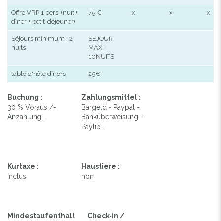
Offre VRP 1 pers. (nuit +
75 €
x
x
x
dîner + petit-déjeuner)
Séjours minimum : 2
SEJOUR
nuits
MAXI
10NUITS
table d'hôte dîners
25€
Buchung :
Zahlungsmittel :
30 % Voraus /-
Bargeld - Paypal -
Anzahlung .
Banküberweisung -
Paylib -
Kurtaxe :
Haustiere :
inclus
non
Mindestaufenthalt
Check-in /