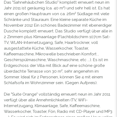
Das "Sahnehäubchen Studio" komplett erneuert neun im
Jahr 2011 ist geräumig (ca. 40 m²) und sehr hell ist. Es hat
einen großen Hauptraum von ca. 26m² Südlage mit viele
Schränke und Stauraum. Eine kleine separate Küche im
November 2012 Ein schönes Badezimmer mit ebenerdiger
Dusche komplett erneuert. Das Studio verfügt über alle in
2 Zimmern plus Klimaanlage (Flachbildschirm 107cm Sat-
TV, WLAN-Internetzugang, Safe, Haartrockner, voll
ausgestattete Küche, Wasserkocher, Toaster,
Kaffeemaschine, Mikrowelle beschrieben Komfort ,
Geschirrspülmaschine, Waschmaschine, etc ...). Es ist im
Erdgeschoss der Villa mit Blick auf eine schöne große
überdachte Terrasse von 30 m², sehr angenehm im
Sommer. Ideal für 2 Personen, können Sie 4 mit einem
Schlafsofa im Wohnzimmer sein. (Gegen Aufpreis).
Die "Suite Orange" vollständig erneuert neun im Jahr 2011
verfügt über alle Annehmlichkeiten (TV, WiFi-
Internetzugang, Klimaanlage, Safe, Kaffeemaschine,
Wasserkocher, Toaster, Fön, Radio mit CD-Player und MP3