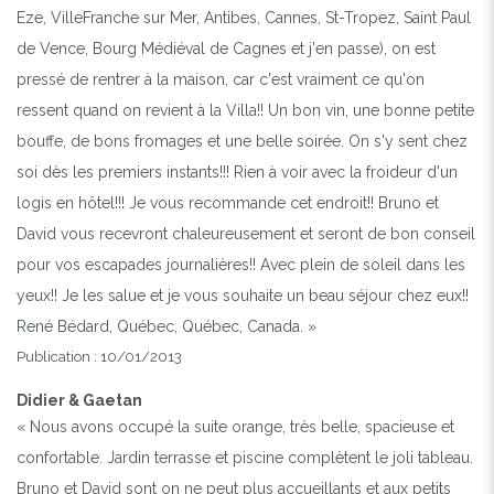
Eze, VilleFranche sur Mer, Antibes, Cannes, St-Tropez, Saint Paul
de Vence, Bourg Médiéval de Cagnes et j'en passe), on est
pressé de rentrer à la maison, car c'est vraiment ce qu'on
ressent quand on revient à la Villa!! Un bon vin, une bonne petite
bouffe, de bons fromages et une belle soirée. On s'y sent chez
soi dès les premiers instants!!! Rien à voir avec la froideur d'un
logis en hôtel!!! Je vous recommande cet endroit!! Bruno et
David vous recevront chaleureusement et seront de bon conseil
pour vos escapades journalières!! Avec plein de soleil dans les
yeux!! Je les salue et je vous souhaite un beau séjour chez eux!!
René Bédard, Québec, Québec, Canada. »
Publication : 10/01/2013
Didier & Gaetan
« Nous avons occupé la suite orange, très belle, spacieuse et
confortable. Jardin terrasse et piscine complètent le joli tableau.
Bruno et David sont on ne peut plus accueillants et aux petits