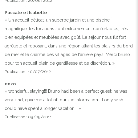
Publication : 20/08/2012
Pascale et Isabelle
« Un accueil délicat, un superbe jardin et une piscine
magnifique. les locations sont extrèmement confortables, très
bien équipées et meublées avec goût. Le séjour nous fut fort
agréable et reposant, dans une région alliant les plaisirs du bord
de mer et le charme des villages de l'arrière pays. Merci bruno
pour ton accueil plein de gentillesse et de discrétion. »
Publication : 10/07/2012
enzo
« wonderful staying!!! Bruno had been a perfect guest: he was
very kind, gave me a lot of touristic information... I only wish I
could have spent a longer vacation... »
Publication : 09/09/2011