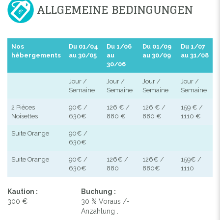
ALLGEMEINE BEDINGUNGEN
Nos
Du 01/04
Du 1/06
Du 01/09
Du 1/07
hébergements
au 30/05
au
au 30/09
au 31/08
30/06
Jour /
Jour /
Jour /
Jour /
Semaine
Semaine
Semaine
Semaine
2 Pièces
90€ /
126 € /
126 € /
159 € /
Noisettes
630€
880 €
880 €
1110 €
Suite Orange
90€ /
630€
Suite Orange
90€ /
126€ /
126€ /
159€ /
630€
880
880€
1110
Kaution :
Buchung :
300 €
30 % Voraus /-
Anzahlung .