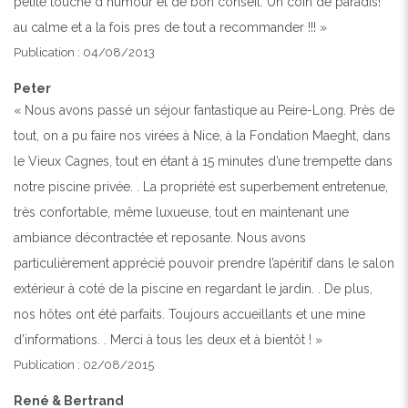
petite touche d humour et de bon conseil. Un coin de paradis!
au calme et a la fois pres de tout a recommander !!! »
Publication : 04/08/2013
Peter
« Nous avons passé un séjour fantastique au Peire-Long. Près de
tout, on a pu faire nos virées à Nice, à la Fondation Maeght, dans
le Vieux Cagnes, tout en étant à 15 minutes d’une trempette dans
notre piscine privée. . La propriété est superbement entretenue,
très confortable, même luxueuse, tout en maintenant une
ambiance décontractée et reposante. Nous avons
particulièrement apprécié pouvoir prendre l’apéritif dans le salon
extérieur à coté de la piscine en regardant le jardin. . De plus,
nos hôtes ont été parfaits. Toujours accueillants et une mine
d’informations. . Merci à tous les deux et à bientôt ! »
Publication : 02/08/2015
René & Bertrand