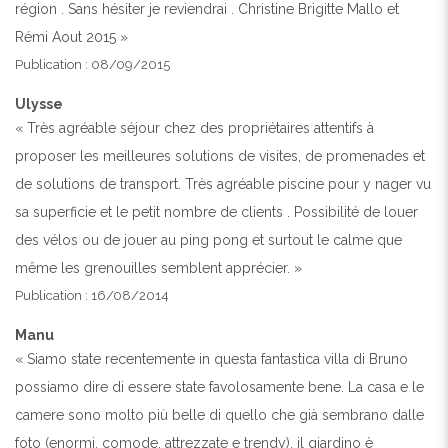
région . Sans hésiter je reviendrai . Christine Brigitte Mallo et
Rémi Aout 2015 »
Publication : 08/09/2015
Ulysse
« Très agréable séjour chez des propriétaires attentifs à
proposer les meilleures solutions de visites, de promenades et
de solutions de transport. Très agréable piscine pour y nager vu
sa superficie et le petit nombre de clients . Possibilité de louer
des vélos ou de jouer au ping pong et surtout le calme que
même les grenouilles semblent apprécier. »
Publication : 16/08/2014
Manu
« Siamo state recentemente in questa fantastica villa di Bruno
possiamo dire di essere state favolosamente bene. La casa e le
camere sono molto più belle di quello che già sembrano dalle
foto (enormi, comode, attrezzate e trendy), il giardino è