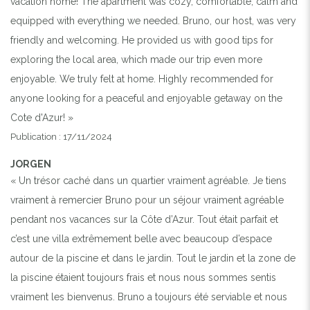
vacation home! The apartment was cozy, comfortable, calm and
equipped with everything we needed. Bruno, our host, was very
friendly and welcoming. He provided us with good tips for
exploring the local area, which made our trip even more
enjoyable. We truly felt at home. Highly recommended for
anyone looking for a peaceful and enjoyable getaway on the
Cote d'Azur! »
Publication : 17/11/2024
JORGEN
« Un trésor caché dans un quartier vraiment agréable. Je tiens
vraiment à remercier Bruno pour un séjour vraiment agréable
pendant nos vacances sur la Côte d’Azur. Tout était parfait et
c’est une villa extrêmement belle avec beaucoup d’espace
autour de la piscine et dans le jardin. Tout le jardin et la zone de
la piscine étaient toujours frais et nous nous sommes sentis
vraiment les bienvenus. Bruno a toujours été serviable et nous