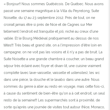
« Bonjour!! Nous sommes Québécois. De Québec. Nous avons
passé une semaine magnifique à la Villa du Peyrelong, Suite
Noisette, du 17 au 23 septembre 2012. Près de tout, on ne
croirait jamais être si près de Nice et de Cagnes sur Mer
tellement l'endroit est tranquille et joli, niché au creux d'une
vallée. Et le Bourg Médiéval pratiquement au dessus de nos
têtes!!! Très beau et grand site, on a l'impression d'être loin en
campagne; on ne voit pas les voisins et il n'y a pas de bruit. La
Suite Noisette a une grande chambre à coucher, un beau grand
séjour très éclairé avec foyer et divan-lit, une cuisine vraiment
complète (avec lave-vaisselle, vaisselle et ustensiles), les wc
dans une pièce, la douche et le lavabo dans une autre. Nous
sommes du genre à aller au resto en voyage, mais cette fois-ci,
à cause du sentiment de bien-être qu'on a à cet endroit, un seul
resto de la semaine!!! Les supermarchés sont à proximité, de
sorte qu'après une journée de visites tout autour (Nice, Monaco,