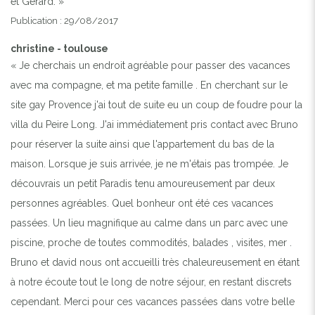
et Gérard. »
Publication : 29/08/2017
christine - toulouse
« Je cherchais un endroit agréable pour passer des vacances
avec ma compagne, et ma petite famille . En cherchant sur le
site gay Provence j'ai tout de suite eu un coup de foudre pour la
villa du Peire Long. J'ai immédiatement pris contact avec Bruno
pour réserver la suite ainsi que l'appartement du bas de la
maison. Lorsque je suis arrivée, je ne m'étais pas trompée. Je
découvrais un petit Paradis tenu amoureusement par deux
personnes agréables. Quel bonheur ont été ces vacances
passées. Un lieu magnifique au calme dans un parc avec une
piscine, proche de toutes commodités, balades , visites, mer .
Bruno et david nous ont accueilli très chaleureusement en étant
à notre écoute tout le long de notre séjour, en restant discrets
cependant. Merci pour ces vacances passées dans votre belle