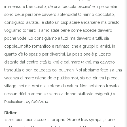
immenso e ben curato, c’è una "piccola piscina" e...i proprietari
sono delle persone davvero splendide! Ci hanno coccolato,
consigliato, aiutate... è stato un dispiacere andarsene ma presto
vogliamo tornarci. siamo state bene come accede davvero
poche volte. Lo consigliamo a tutti, ma davvero a tutti, sia
coppie...molto romantico e raffinato, che a gruppi di amici, in
quanto c’è lo spazio per divertirsi. La posizione è piuttosto
distante dal centro città (2 km) e dal mare (4km), ma davvero
tranquilla e ben collegata coi pullman. Noi abbiamo fatto sia una
vacanza di mare (slendido e pulitissimo), sia dei giri tra i piccoli
villaggi nei dintorni e la splendida natura. Non abbiamo trovato
nessun difetto anche se siamo 2 donne piuttosto esigenti ;) »
Publication : 09/06/2014
Didier
« tres bien, bien accueilli, proprio (Bruno) tres sympa tjs une