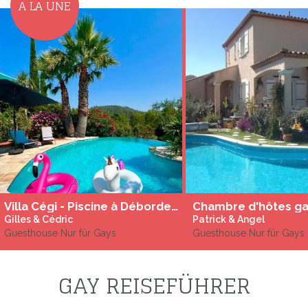
A LA UNE
Villa Cégi - Piscine à Débordement Chauffée - 100% Gay Men Naturiste
Gilles & Cédric
Patrick & Angel
Guesthouse Nur für Gays
Guesthouse Nur für Gays
GAY REISEFÜHRER