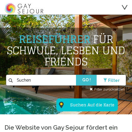
REISEFÜHRER
FÜR
SCHWULE, LESBEN UND
FRIENDS
GO !
Filter
Filter zurücksetzen
Suchen Auf die Karte
Die Website von Gay Sejour fördert ein