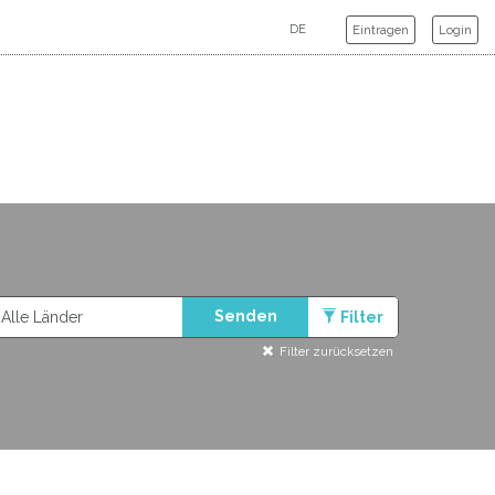
Eintragen
Login
UND FRIENDS
Senden
Filter
Filter zurücksetzen
IT 2001