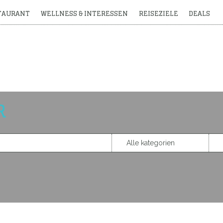
STAURANT
WELLNESS & INTERESSEN
REISEZIELE
DEALS
R
FÜR SCHWULE, LESBEN 
ÄT, AUTHENTIZITÄT UND FREUNDLICHKEIT SE