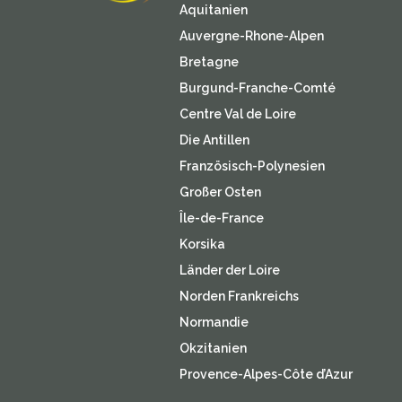
Aquitanien
Auvergne-Rhone-Alpen
Bretagne
Burgund-Franche-Comté
Centre Val de Loire
Die Antillen
Französisch-Polynesien
Großer Osten
Île-de-France
Korsika
Länder der Loire
Norden Frankreichs
Normandie
Okzitanien
Provence-Alpes-Côte d’Azur