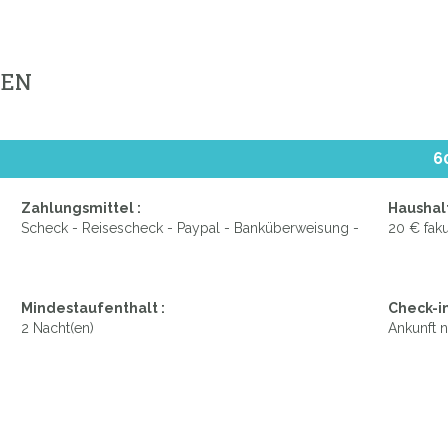
GEN
6
Zahlungsmittel :
Haushalt
Scheck - Reisescheck - Paypal - Banküberweisung -
20 € faku
Mindestaufenthalt :
Check-in
2 Nacht(en)
Ankunft n