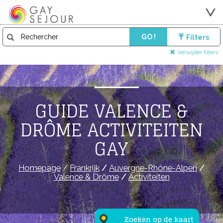
GO !
Filters
Verwijder filters
GUIDE VALENCE &
DRÔME ACTIVITEITEN
GAY
Homepage
/
Frankrijk
/
Auvergne-Rhône-Alpen
/
Valence & Drôme
/
Activiteiten
Zoeken op de kaart