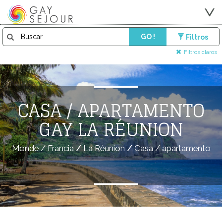
GO !
Filtros
Filtros claros
CASA / APARTAMENTO
GAY LA RÉUNION
Monde
/
Francia
/
La Réunion
/
Casa / apartamento