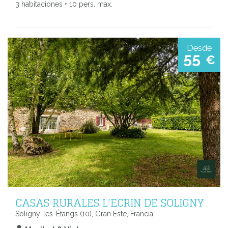
3 habitaciones • 10 pers. max.
Desde
55
€
CASAS RURALES L'ECRIN DE SOLIGNY
Soligny-les-Étangs (10), Gran Este, Francia