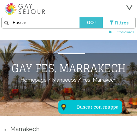
GO !
Filtros
Filtros claros
GAY FES, MARRAKECH
Homepage
/
Marruecos
/
Fes, Marrakech
Buscar con mappa
Marrakech