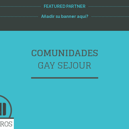
FEATURED PARTNER
Añadir su banner aquí?
COMUNIDADES
GAY SEJOUR
EROS