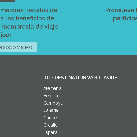
, mejoras, regalos de
Promueva l
ra los beneficios de
particip
e membresía de viaje
jour
 socio viajero
TOP DESTINATION WORLDWIDE
Alemania
Belgica
Camboya
Canada
Chipre
Croatie
España