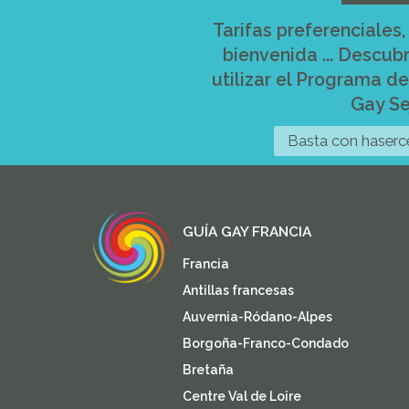
Tarifas preferenciales
bienvenida ... Descub
utilizar el Programa d
Gay Se
Basta con haserce
GUÍA GAY FRANCIA
Francia
Antillas francesas
Auvernia-Ródano-Alpes
Borgoña-Franco-Condado
Bretaña
Centre Val de Loire