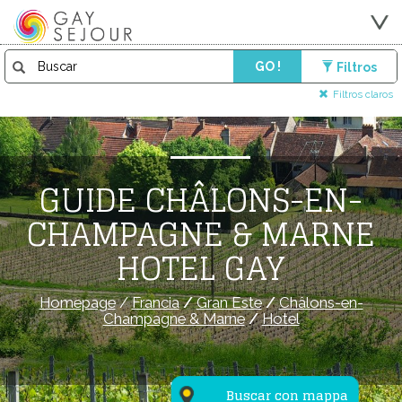
GO !
Filtros
Filtros claros
GUIDE CHÂLONS-EN-
CHAMPAGNE & MARNE
HOTEL GAY
Homepage
/
Francia
/
Gran Este
/
Châlons-en-
Champagne & Marne
/
Hotel
Buscar con mappa