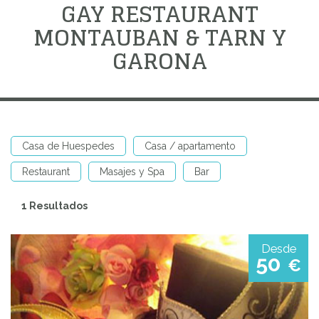
GAY RESTAURANT
MONTAUBAN & TARN Y
GARONA
Casa de Huespedes
Casa / apartamento
Restaurant
Masajes y Spa
Bar
1 Resultados
Desde
50
€