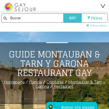
GO !
Filtros
Filtros claros
GUIDE MONTAUBAN &
TARN Y GARONA
RESTAURANT GAY
Homepage
/
Francia
/
Occitania
/
Montauban & Tarn y
Garona
/
Restaurant
Buscar con mappa