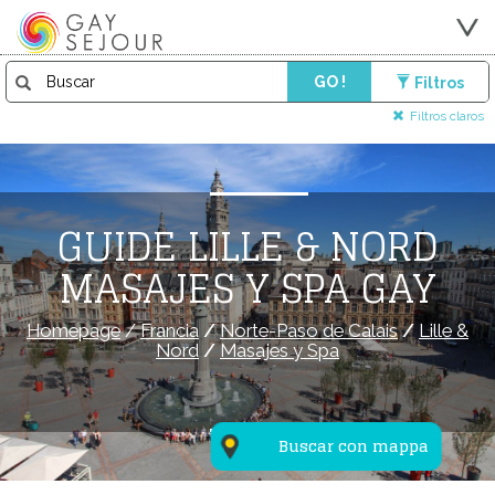
GO !
Filtros
Filtros claros
GUIDE LILLE & NORD
MASAJES Y SPA GAY
Homepage
/
Francia
/
Norte-Paso de Calais
/
Lille &
Nord
/
Masajes y Spa
Buscar con mappa