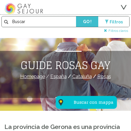
GO !
Filtros
Filtros claros
GUIDE ROSAS GAY
Homepage
/
España
/
Cataluña
/
Rosas
Buscar con mappa
La provincia de Gerona es una provincia