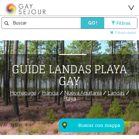
GO !
Filtros
Filtros claros
GUIDE LANDAS PLAYA
GAY
Homepage
/
Francia
/
Nueva Aquitania
/
Landas
/
Playa
Buscar con mappa