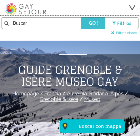
GO !
Filtros
Filtros claros
GUIDE GRENOBLE &
ISÈRE MUSEO GAY
Homepage
/
Francia
/
Auvernia-Ródano-Alpes
/
Grenoble & Isère
/
Museo
Buscar con mappa