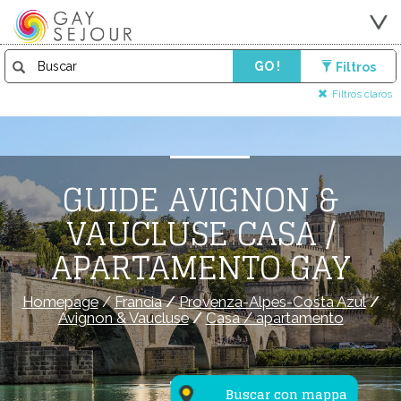
GO !
Filtros
Filtros claros
GUIDE AVIGNON &
VAUCLUSE CASA /
APARTAMENTO GAY
Homepage
/
Francia
/
Provenza-Alpes-Costa Azul
/
Avignon & Vaucluse
/
Casa / apartamento
Buscar con mappa