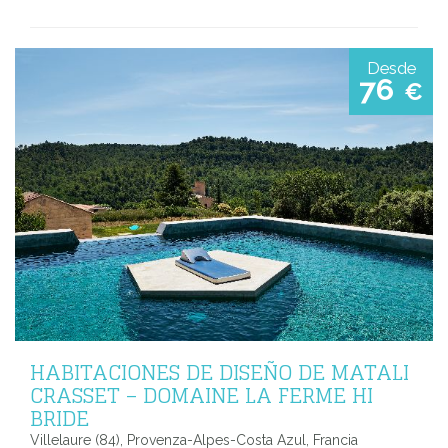
Desde
76
€
HABITACIONES DE DISEÑO DE MATALI
CRASSET – DOMAINE LA FERME HI
BRIDE
Villelaure (84), Provenza-Alpes-Costa Azul, Francia