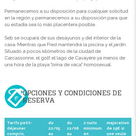
Permanecemos a su disposición para cualquier solicitud
en la región y permanecemos a su disposición para que
su estadía sea lo más placentera posible.
Seb se ocupará de sus desayunos y del interior de la
casa. Mientras que Fred mantendrá la piscina y el jardín.
Situado a pocos kilómetros de la ciudad de
Carcassonne, el golf, el lago de Cavayère ya menos de
una hora de la playa "orina de vaca" homosexual.
OPCIONES Y CONDICIONES DE
RESERVA
Tarifs petit-
du
du
2 nuits
majoration
déjeuner
22/05
12/06
minimum
de 15€ si
compris.
au
au
en
une seule