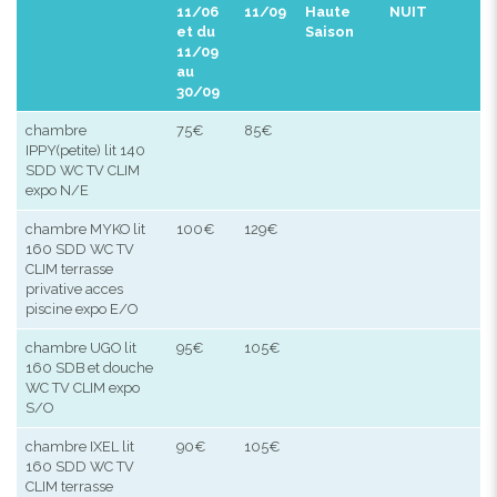
11/06
11/09
Haute
NUIT
et du
Saison
11/09
au
30/09
chambre
75€
85€
IPPY(petite) lit 140
SDD WC TV CLIM
expo N/E
chambre MYKO lit
100€
129€
160 SDD WC TV
CLIM terrasse
privative acces
piscine expo E/O
chambre UGO lit
95€
105€
160 SDB et douche
WC TV CLIM expo
S/O
chambre IXEL lit
90€
105€
160 SDD WC TV
CLIM terrasse