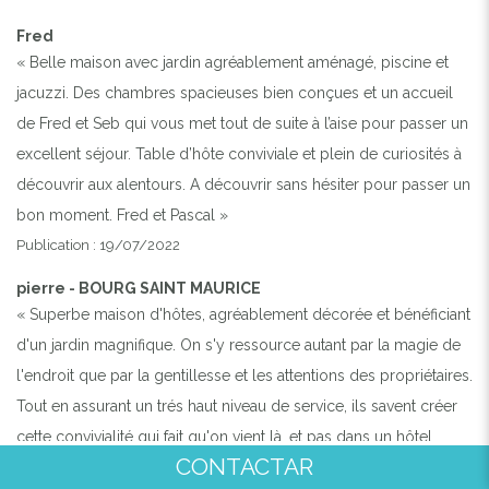
Fred
« Belle maison avec jardin agréablement aménagé, piscine et
jacuzzi. Des chambres spacieuses bien conçues et un accueil
de Fred et Seb qui vous met tout de suite à l’aise pour passer un
excellent séjour. Table d’hôte conviviale et plein de curiosités à
découvrir aux alentours. A découvrir sans hésiter pour passer un
bon moment. Fred et Pascal »
Publication : 19/07/2022
pierre - BOURG SAINT MAURICE
« Superbe maison d'hôtes, agréablement décorée et bénéficiant
d'un jardin magnifique. On s'y ressource autant par la magie de
l'endroit que par la gentillesse et les attentions des propriétaires.
Tout en assurant un trés haut niveau de service, ils savent créer
cette convivialité qui fait qu'on vient là, et pas dans un hôtel.
CONTACTAR
Ajoutons à cela que Carcassonne n'est qu'à quelques minutes et