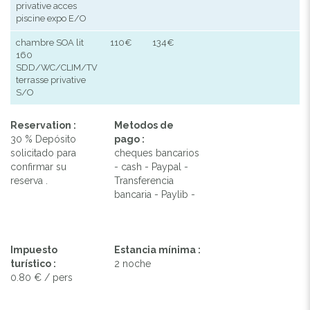
privative acces
piscine expo E/O
chambre SOA lit
110€
134€
160
SDD/WC/CLIM/TV
terrasse privative
S/O
Reservation :
Metodos de
30 % Depósito
pago :
solicitado para
cheques bancarios
confirmar su
- cash - Paypal -
reserva .
Transferencia
bancaria - Paylib -
Impuesto
Estancia mínima :
turístico :
2 noche
0.80 € / pers