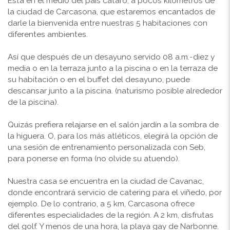
Está en el medio del país cátaro, a pocos kilómetros de
la ciudad de Carcasona, que estaremos encantados de
darle la bienvenida entre nuestras 5 habitaciones con
diferentes ambientes.
Así que después de un desayuno servido 08 a.m.-diez y
media o en la terraza junto a la piscina o en la terraza de
su habitación o en el buffet del desayuno, puede
descansar junto a la piscina. (naturismo posible alrededor
de la piscina).
Quizás prefiera relajarse en el salón jardín a la sombra de
la higuera. O, para los más atléticos, elegirá la opción de
una sesión de entrenamiento personalizada con Seb,
para ponerse en forma (no olvide su atuendo).
Nuestra casa se encuentra en la ciudad de Cavanac,
donde encontrará servicio de catering para el viñedo, por
ejemplo. De lo contrario, a 5 km, Carcasona ofrece
diferentes especialidades de la región. A 2 km, disfrutas
del golf. Y menos de una hora, la playa gay de Narbonne.