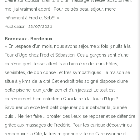
d'être sur coussin d'air lors d'un massage. A tester absolument,
moi j'ai vraiment adoré ! Pour ce très beau séjour, merci
infiniment à Fred et Seb!!!! »
Publication : 22/07/2026
Bordeaux - Bordeaux
« En l’espace d’un mois, nous avons séjourné 2 fois 3 nuits à la
Tour d’Ugo chez Fred et Sébastien. Ces 2 garçons sont d’une
extrême gentillesse, attentifs au bien être de leurs hôtes,
serviables, de bon conseil et très sympathiques. La maison se
situe à 5 kms de la cité C’et endroit très soigné dispose d’une
belle piscine, d’un jardin zen et d’un jacuzzi Le tout est
extrêmement bien entretenu Quoi faire à la Tour d’Ugo ?
Savourer un excellent petit déjeuner pour débuter la journée
puis … Ne rien faire … profiter des lieux, se reposer et se détendre
grâce aux massages de Frédéric. Pour les curieux découvrir ou
redécouvrir la Cité, la très mignonne ville de Carcassonne et