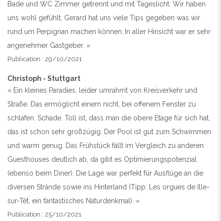
Bade und WC Zimmer getrennt und mit Tageslicht. Wir haben
uns wohl gefühlt, Gerard hat uns viele Tips gegeben was wir
Previous
Next
rund um Perpignan machen können..In aller Hinsicht war er sehr
angenehmer Gastgeber. »
Publication : 29/10/2021
Christoph - Stuttgart
« Ein kleines Paradies, leider umrahmt von Kreisverkehr und
Straße. Das ermöglicht einem nicht, bei offenem Fenster zu
schlafen. Schade. Toll ist, dass man die obere Etage für sich hat,
das ist schon sehr großzügig. Der Pool ist gut zum Schwimmen
und warm genug. Das Frühstück fällt im Vergleich zu anderen
Guesthouses deutlich ab, da gibt es Optimierungspotenzial
(ebenso beim Diner). Die Lage war perfekt für Ausflüge an die
diversen Strände sowie ins Hinterland (Tipp: Les orgues de Ille-
sur-Têt, ein fantastisches Naturdenkmal). »
Publication : 25/10/2021