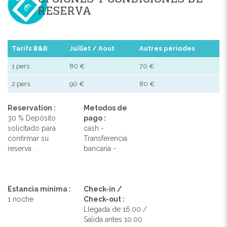
RESERVA
Tarifs B&B
Juillet / Aout
Autres périodes
1 pers.
80 €
70 €
2 pers.
90 €
80 €
Reservation :
Metodos de
30 % Depósito
pago :
solicitado para
cash -
confirmar su
Transferencia
reserva .
bancaria -
Estancia mínima :
Check-in /
1 noche
Check-out :
Llegada de 16.00 /
Salida antes 10.00