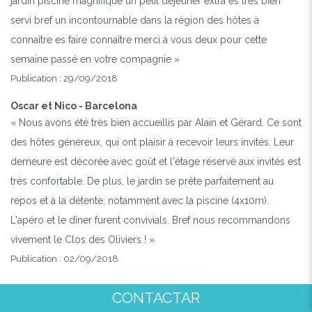
jardin piscine magnifique un petit déjeuner extra es très bien
servi bref un incontournable dans la région des hôtes à
connaître es faire connaître merci à vous deux pour cette
semaine passé en votre compagnie »
Publication : 29/09/2018
Oscar et Nico - Barcelona
« Nous avons été très bien accueillis par Alain et Gérard. Ce sont
des hôtes généreux, qui ont plaisir à recevoir leurs invités. Leur
demeure est décorée avec goût et l'étage réservé aux invités est
très confortable. De plus, le jardin se prête parfaitement au
repos et à la détente, notamment avec la piscine (4x10m).
L'apéro et le dîner furent convivials. Bref nous recommandons
vivement le Clos des Oliviers ! »
Publication : 02/09/2018
Vincent
CONTACTAR
« A mi-chemin entre la plage et la ville, deux garçons sympa, et