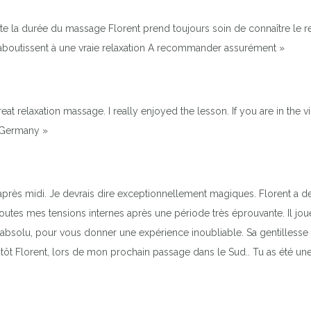
ute la durée du massage Florent prend toujours soin de connaître le re
boutissent à une vraie relaxation A recommander assurément »
at relaxation massage. I really enjoyed the lesson. If you are in the
 Germany »
rès midi. Je devrais dire exceptionnellement magiques. Florent a des
toutes mes tensions internes après une période très éprouvante. Il jou
absolu, pour vous donner une expérience inoubliable. Sa gentillesse e
ôt Florent, lors de mon prochain passage dans le Sud.. Tu as été une