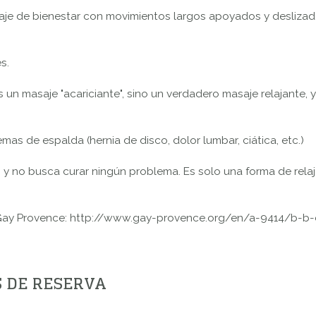
asaje de bienestar con movimientos largos apoyados y deslizad
s.
s un masaje "acariciante", sino un verdadero masaje relajante,
as de espalda (hernia de disco, dolor lumbar, ciática, etc.)
 y no busca curar ningún problema. Es solo una forma de rela
 Gay Provence: http://www.gay-provence.org/en/a-9414/b-b-c
S DE RESERVA