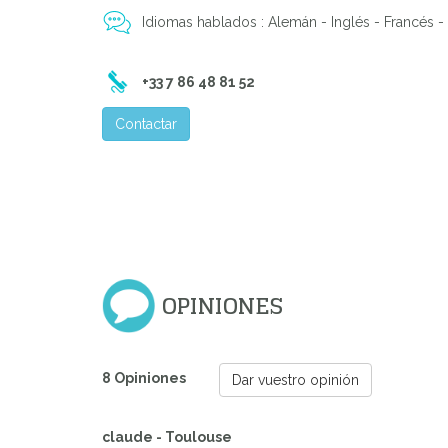
Idiomas hablados : Alemán - Inglés - Francés -
Previous
+33 7 86 48 81 52
Contactar
OPINIONES
8 Opiniones
Dar vuestro opinión
claude - Toulouse