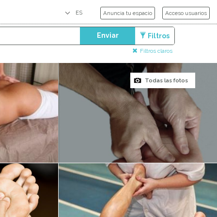
Anuncia tu espacio
Acceso usuarios
Enviar
Filtros
Filtros claros
Todas las fotos