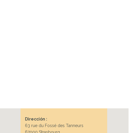
Dirección :
63 rue du Fossé des Tanneurs
67000 Strasbourg