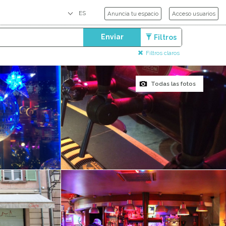
Anuncia tu espacio
Acceso usuarios
Enviar
Filtros
Filtros claros
Todas las fotos