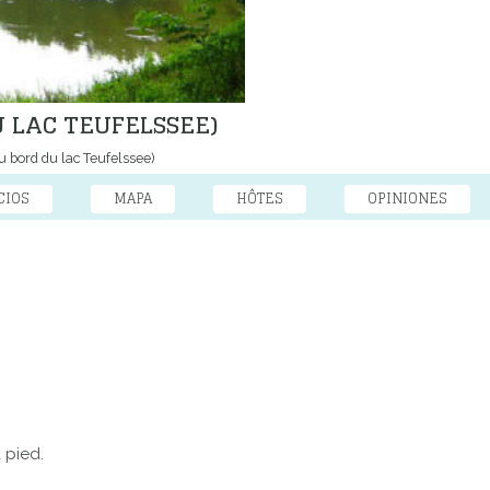
U LAC TEUFELSSEE)
u bord du lac Teufelssee)
CIOS
MAPA
HÔTES
OPINIONES
 pied.