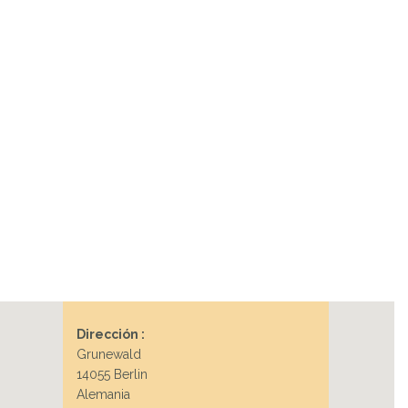
Dirección :
Grunewald
14055 Berlin
Alemania