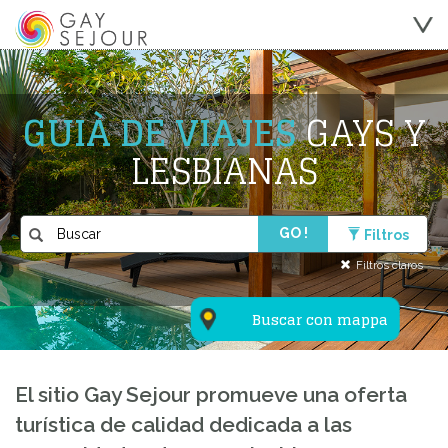
GUIÀ DE VIAJES
GAYS Y
LESBIANAS
GO !
Filtros
Filtros claros
Buscar con mappa
El sitio Gay Sejour promueve una oferta
turística de calidad dedicada a las