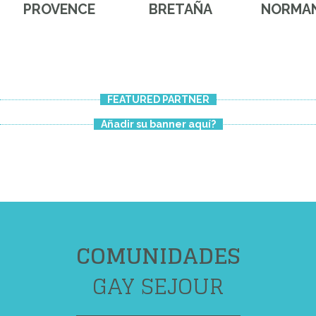
PROVENCE
BRETAÑA
NORMAN
FEATURED PARTNER
Añadir su banner aquí?
COMUNIDADES
GAY SEJOUR