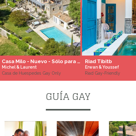
Casa Milo - Nuevo - Sólo para hombres gay
Riad Tibitb
Michel & Laurent
Erwan & Youssef
Casa de Huespedes Gay Only
Riad Gay-Friendly
GUÍA GAY