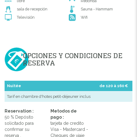
libre
Redonda
sala de recepción
Sauna - Hammam
Televisión
Wifi
OPCIONES Y CONDICIONES DE
RESERVA
Nuitée
de 120 à 160 €
Tarif en chambre d'hotes petit-déjeuner inclus
Reservation :
Metodos de
50 % Depósito
pago :
solicitado para
tarjeta de credito
confirmar su
Visa - Mastercard -
reserva .
Cheques de viaje